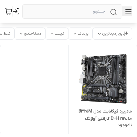
پربازدیدترین
برندها
قیمت
دسته‌بندی
فقط م
مادربرد گیگابایت مدل B365M
D3H rev. 1.0 گارانتی آواژنگ
ناموجود