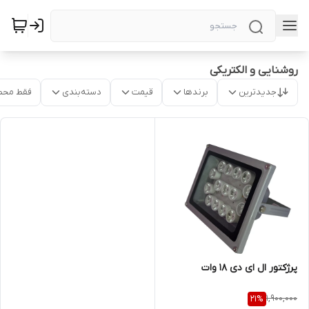
روشنایی و الکتریکی
جدیدترین
برندها
قیمت
دسته‌بندی
فقط محص
پرژکتور ال ای دی 18 وات
1,900,000
21
%