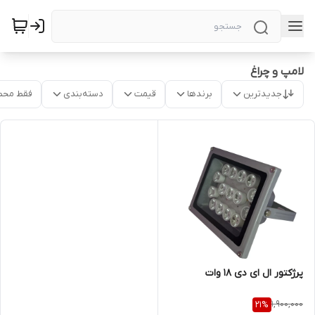
لامپ و چراغ
جدیدترین
برندها
قیمت
دسته‌بندی
فقط محص
پرژکتور ال ای دی 18 وات
1,900,000
21
%