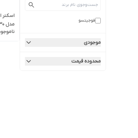
اسکنر ا
فوجیتسو
مدل Fi-6130
ناموجود
موجودی
محدوده قیمت