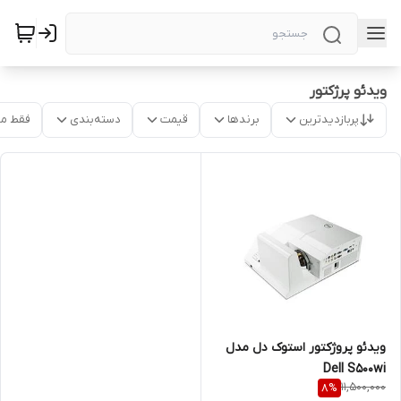
ویدئو پرژکتور
پربازدیدترین
برندها
قیمت
دسته‌بندی
فقط م
ویدئو پروژکتور استوک دل مدل
Dell S500wi
11,500,000
8
%