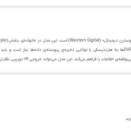
حفاظتی ساخته شده‌ است. در سیستم‌های حفاظتی و DVRها به هارددیسکی با توانایی ذخیره‌ی پیوسته‌ی داده
WD60PURZ سازوکاری وجود دارد که امکان
ید.