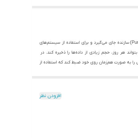
هارددیسک اینترنال »WD63PURZ» از تولیدات شرکت «وسترن دیجیتال» (Western Digital) است. این مدل در خانواده‌ی بنفش (Purple) سازنده جای می‌گیرد و برای استفاده از سیستم‌های
‌ها نیاز است و باید بتواند هر روز، حجم زیادی از داده‌ها را ذخیره کند. در
 نوشته‌شدن بی‌وقفه‌ی اطلاعات را فراهم می‌کند. این مدل می‌تواند خروجی 64 دوربین نظارتی را به صورت هم‌زمان روی خود ضبط کند که استفاده از
آن را در سیستم‌های مداربسته ایدئال می‌کند. ظرفیت هارددیسک 6 ترابایت و سرعت چرخش پلاترهای آن 5400 دور بر دقیقه است. 64 مگابایت حافظه‌ی کش برای ذخیره‌سازی در نظر گرفته
شده است تا احتمال ازبین‌رفتن داده‌ها هنگام ذخیره‌شدن به صفر برسد. به دلیل کیفیت ساخت خوب هارددیسک WD60PURZ، سازنده اعلام کرده‌ است که می‌توان سالانه تا 180 ترابایت داده را
بدون هیچ مشکلی روی آن نوشت. WD60PURZ در فرم فاکتور 3.5اینچی ساخته شده ‌است و برای نصب، به چنین فضایی نیاز دارد. اینترفیس ذخیره‌سازی، رابط آشنای SATA 3.0 است و
افزودن نظر