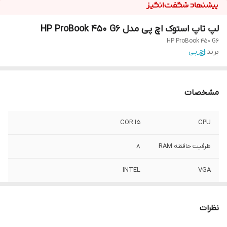
لپ تاپ استوک اچ پی مدل HP ProBook 450 G6
HP ProBook 450 G6
برند:
اچ پی
مشخصات
COR I5
CPU
ظرفیت حافظه RAM
8
INTEL
VGA
حافظه SSD
256
نظرات
GENERATION(نسل)
8