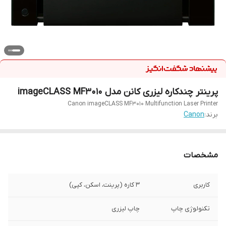
پرینتر چندکاره لیزری کانن مدل imageCLASS MF3010
Canon imageCLASS MF3010 Multifunction Laser Printer
برند:
Canon
مشخصات
کاربری
3 کاره (پرینت، اسکن، کپی)
تکنولوژی چاپ
چاپ لیزری