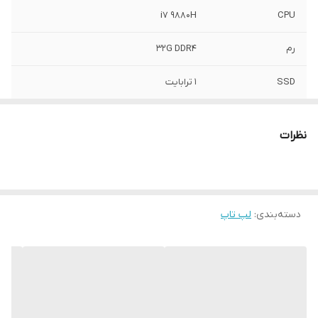
i7 9880H
CPU
رم
32G DDR4
SSD
1 ترابایت
پردازنده گرافیکی
4GB NVIDIA Quadro p620
نظرات
صفحه نمایش
15.6 تاچ
دسته‌بندی
:
لپ تاپ