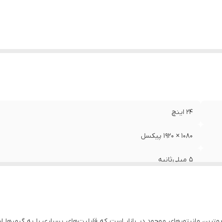
24 اینچ
1080 × 1920 پیکسل
5 میلی‌ثانیه
75 هرتز
IPS