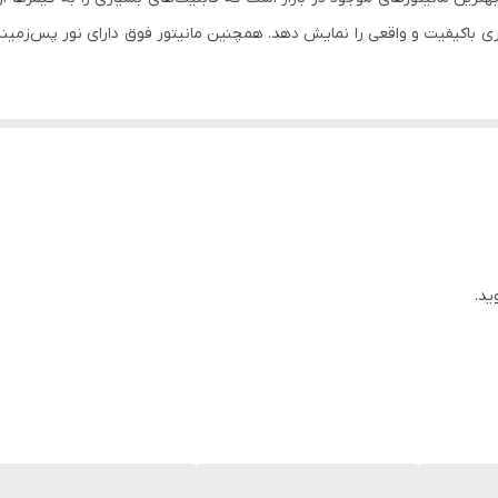
نگ شده و تجربه گیمینگ بهبود یابد.
با تنظیمات بهینه رنگ و کنتراست تصویر در مانیتور سامسونگ مدل LS24R35 می‌توانید تصاویر 
عرض دید شما قرار می‌دهد و تجربه بازی را بهینه می‌کند. همچنین با این مانیت
دیگر از مزایای مانیتور سامسونگ مدل LS24R35 ، پایه قابل تنظیم آن است که کاربران با استفاده از آن میتو
ید.
لی هستید، مانیتور سامسونگ LS24R35 را انتخاب کنید.