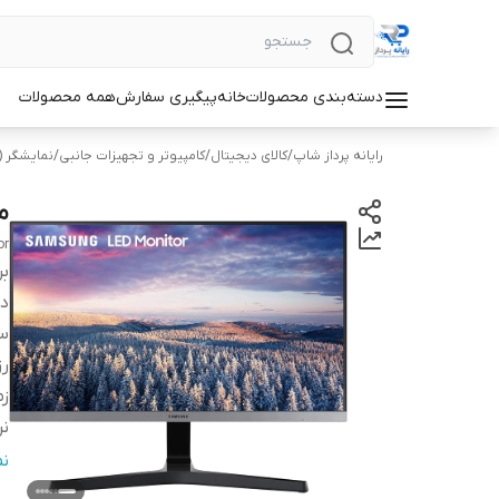
دسته‌بندی محصولات
خانه
پیگیری سفارش
همه محصولات
رایانه پرداز شاپ
/
کالای دیجیتال
/
کامپیوتر و تجهیزات جانبی
/
نمایشگر (
ما
or
بر
دس
س
ر
زم
نر
نو
ن