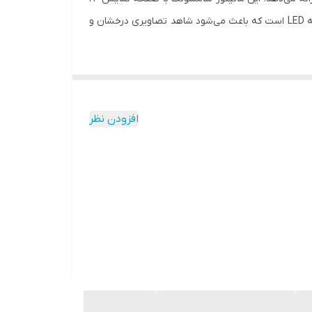
اینچی و وضوح تصویر ۱۰۸۰*۱۹۲۰ پیکسل می‌تواند تصاویری باکیفیت و واقعی را نمایش دهد. همچنین مانیتور فوق دارای نور پس‌زمینه LED است که باعث می‌شود شاهد تصاویری درخشان و
از طرف دیگر این مانیتور با فرکانس بالای ۷۵ هرتز و زمان پاسخگویی ۴ میلی ثانیه، تصاویری روان و بدون لگ ارائه می‌دهد. البته مانیتور فوق از قابلیت AMD FreeSync نیز برخوردار است که
را با رنگ‌های واقعی و دقیق ببینید و البته دشمنان پنهان در دل تاریکی را به راحتی تشخیص
افزودن نظر
ور می‌توانید صحنه‌های اکشن را بی‌نقص و عالی ببینید.
انند زاویه دید بهینه خود را برای تماشای تصاویر انتخاب کنند. از طرف دیگر