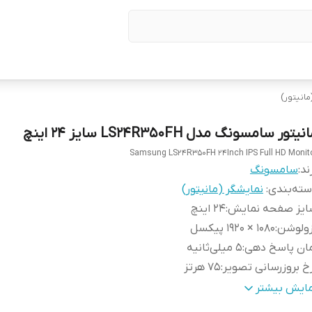
مانیتور)
نیتور سامسونگ مدل LS24R350FH سایز 24 اینچ
Samsung LS24R350FH 24Inch IPS Full HD Monit
ند:
سامسونگ
ته‌بندی
:
نمایشگر (مانیتور)
ایز صفحه نمایش
:
24 اینچ
زولوشن
:
1080 × 1920 پیکسل
ان پاسخ‌ دهی
:
5 میلی‌ثانیه
خ بروزرسانی تصویر
:
75 هرتز
ع پنل
:
IPS
مایش بیشتر