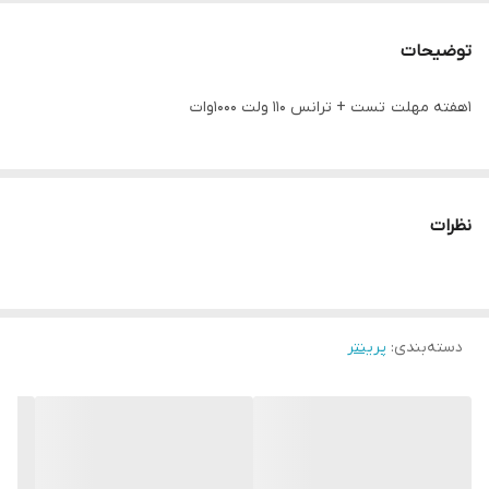
پورت USB
3
توضیحات
رزولوشن چاپ
1200*1200
1هفته مهلت تست + ترانس 110 ولت 1000وات
گرید
A+++ در حد صفر
ولتاژ ورودی
110 ولت
نظرات
نوع کارتریج
لیزری سیاه و سفید
دسته‌بندی
:
پرینتر