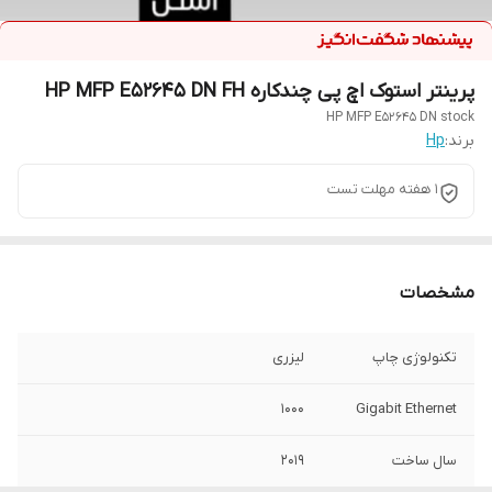
پرینتر استوک اچ پی چندکاره HP MFP E52645 DN FH
HP MFP E52645 DN stock
برند:
Hp
۱ هفته مهلت تست
مشخصات
تکنولوژی چاپ
لیزری
۱۰۰۰
Gigabit Ethernet
سال ساخت
2019