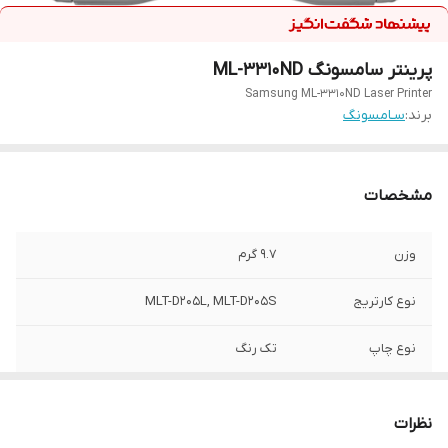
پرینتر سامسونگ ML-3310ND
Samsung ML-3310ND Laser Printer
برند:
سـامسونگ
مشخصات
وزن
۹.۷ گرم
نوع کارتریج
MLT-D۲۰۵L, MLT-D۲۰۵S
نوع چاپ
تک رنگ
کاربری
تک کاره
نظرات
قابلیت چاپ
دو رو زن