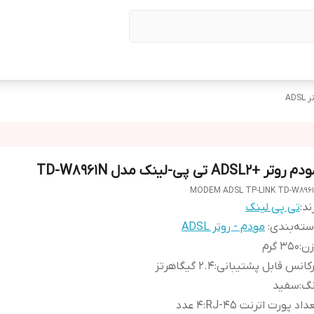
ADS
 روتر +ADSL2 تی پی-لینک مدل TD-W8961N
MODEM ADSL TP-LINK TD-W896
ند:
تی پی لینک
ته‌بندی
:
مودم - روتر ADSL
زن
:
350 گرم
کانس قابل پشتیبانی
:
2.4 گیگاهرتز
نگ
:
سفید
داد پورت اترنت RJ-45
:
4 عدد