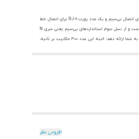
تی‌پی-لینک TD-W8961N یک مودم‌روتر +ADSL2 است که از 4 عدد پورت شبکه (RJ-45) برای اتصال به‌صورت باسیم، دو عدد آنتن برای اتصال بی‌سیم و یک عدد پورت RJ-11 برای اتصال خط
تلفن بهره می‌برد. این محصول، ترکیبی از عملکردهای یک مودم +ADSl2 با سرعت بالا، یک روتر بی‌سیم و یک اکسس پوینت بی‌سیم است و از نسل سوم استانداردهای بی‌سیم یعنی سری N
هم بهره می‌برد. به همین دلیل قادر است حداکثر سرعت 300 مگابیت بر ثانیه را که سرعت خوبی است، برای برقراری ارتباط بی‌سیم به شما ارائه دهد؛ البته این عدد 300 مگابیت بر ثانیه،
نشان‌دهنده‌ی حداکثر سرعت انتقال اطلاعات در شبکه‌ی بی‌سیم توسط این مودم است و به سرعت اینترنت شما هیچ ارتباطی ندارد. مودم بی‌سیم TD-W8961N برای کاربری خانگی، یک دفتر کار
کوچک با حداکثر 4 کامپیوتر و کارهایی مانند انجام بازی‌های آنلاین، مکالمه‌ی اینترنتی و حتی پخش ویدیو HD نیز مناسب است و می‌تواند قابلیت‌های رمزگذاری WPA-PSK و WPA2-PSK را به
شما عرضه کند. این محصول از لحاظ شکل ظاهری، پورت‌ها و کلیدها کاملا مثل W8961ND است و تنها تفاوت این محصول این است که آنتن‌های W8961N ثابت هستند و از محصول جدا
نمی‌شوند؛ ولی آنتن‌های W8961ND قابلیت جداشدن از محصول را هم دارند. برای آشنایی بیشتر با این محصول و مقایسه آن با رقیب اصلیش یعنی دی-لینک 2740U با ما در نقد و بررسی آن
افزودن نظر