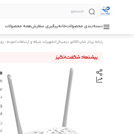
دسته‌بندی محصولات
خانه
پیگیری سفارش
همه محصولات
رایانه پرداز شاپ
/
کالای دیجیتال
/
تجهیزات شبکه و ارتباطات
/
مودم - روتر L
مودم
1N
بر
دس
و
فر
ر
تع