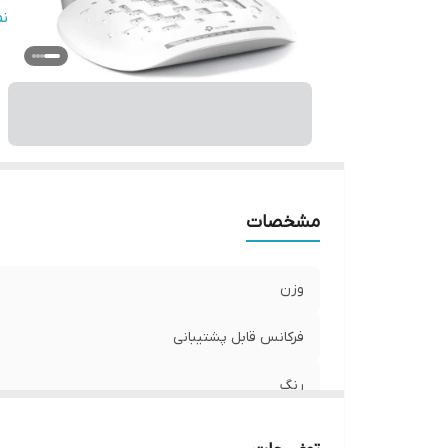
تع
ن
اس
اس
گا
مشخصات
وزن
فرکانس قابل پشتیبانی
رنگ
تعداد پورت اترنت RJ-45